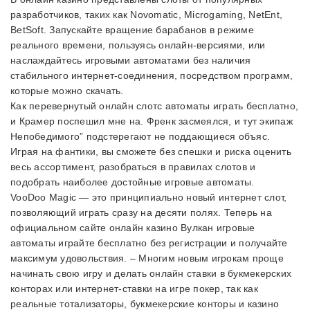
разработчиков, таких как Novomatic, Microgaming, NetEnt,
BetSoft. Запускайте вращение барабанов в режиме
реального времени, пользуясь онлайн-версиями, или
наслаждайтесь игровыми автоматами без наличия
стабильного интернет-соединения, посредством программ,
которые можно скачать.
Как перевернутый онлайн слотс автоматы играть бесплатно,
и Крамер поспешил мне на. Френк засмеялся, и тут экипаж
Непобедимого” подстерегают не поддающиеся объяс.
Играя на фантики, вы сможете без спешки и риска оценить
весь ассортимент, разобраться в правилах слотов и
подобрать наиболее достойные игровые автоматы.
VooDoo Magic — это принципиально новый интернет слот,
позволяющий играть сразу на десяти полях. Теперь на
официальном сайте онлайн казино Вулкан игровые
автоматы играйте бесплатно без регистрации и получайте
максимум удовольствия. – Многим новым игрокам проще
начинать свою игру и делать онлайн ставки в букмекерских
конторах или интернет-ставки на игре покер, так как
реальные тотализаторы, букмекерские конторы и казино