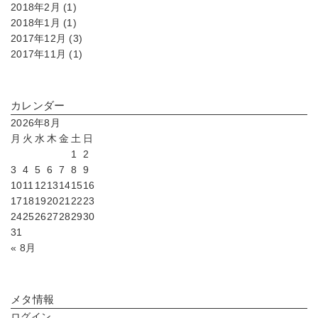
2018年2月 (1)
2018年1月 (1)
2017年12月 (3)
2017年11月 (1)
カレンダー
2026年8月
月
火
水
木
金
土
日
1
2
3
4
5
6
7
8
9
10
11
12
13
14
15
16
17
18
19
20
21
22
23
24
25
26
27
28
29
30
31
« 8月
メタ情報
ログイン