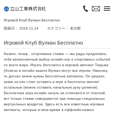
Игровой Клуб Вулкан Бесплатно
投稿日： 2014.11.14
カテゴリー：
未分類
Игровой Клуб Вулкан Бесплатно
Казино, покер , спортивные ставки — мы рады предложить
тебе великолепный выбор онлайн-игр и спортивных событий
со всего мира.
Играть бесплатно в игровой автомат Тюрьма
(Acatraz в онлайн-казино Вулкан могут все игроки. Наконец-
то догнал зачем нужны бесплатные автоматы. Он решает,
какие из них стоит оставить в игре и бесплатно меняет
остальные (можно оставить начальную руку целиком).
Бесплатная игра онлайн ничуть не отличается от платной,
вот только ставки совершаются при помощи специальных
виртуальных кредитов. Здесь есть все известные игровые
автоматы, которые в свое время в оффлайн-казино