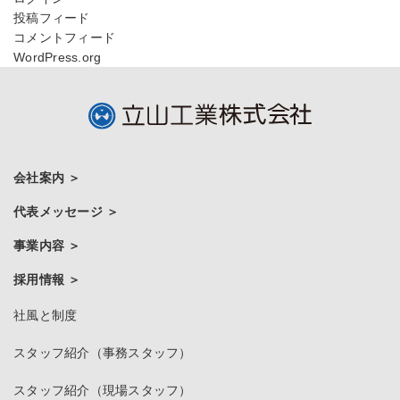
投稿フィード
コメントフィード
WordPress.org
会社案内
代表メッセージ
事業内容
採用情報
社風と制度
スタッフ紹介（事務スタッフ）
スタッフ紹介（現場スタッフ）